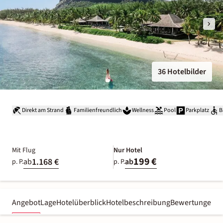
36 Hotelbilder
Direkt am Strand
Familienfreundlich
Wellness
Pool
Parkplatz
B
Mit Flug
Nur Hotel
199 €
1.168 €
ab
ab
p. P.
p. P.
Angebot
Lage
Hotelüberblick
Hotelbeschreibung
Bewertungen