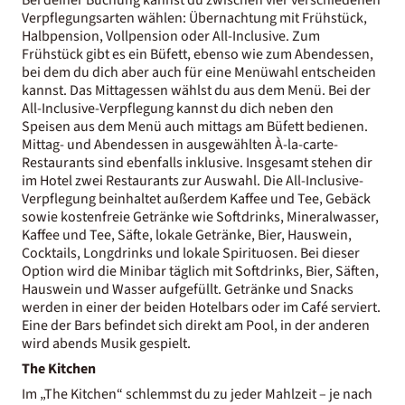
Verpflegungsarten wählen: Übernachtung mit Frühstück,
Halbpension, Vollpension oder All-Inclusive. Zum
Frühstück gibt es ein Büfett, ebenso wie zum Abendessen,
bei dem du dich aber auch für eine Menüwahl entscheiden
kannst. Das Mittagessen wählst du aus dem Menü. Bei der
All-Inclusive-Verpflegung kannst du dich neben den
Speisen aus dem Menü auch mittags am Büfett bedienen.
Mittag- und Abendessen in ausgewählten À-la-carte-
Restaurants sind ebenfalls inklusive. Insgesamt stehen dir
im Hotel zwei Restaurants zur Auswahl. Die All-Inclusive-
Verpflegung beinhaltet außerdem Kaffee und Tee, Gebäck
sowie kostenfreie Getränke wie Softdrinks, Mineralwasser,
Kaffee und Tee, Säfte, lokale Getränke, Bier, Hauswein,
Cocktails, Longdrinks und lokale Spirituosen. Bei dieser
Option wird die Minibar täglich mit Softdrinks, Bier, Säften,
Hauswein und Wasser aufgefüllt. Getränke und Snacks
werden in einer der beiden Hotelbars oder im Café serviert.
Eine der Bars befindet sich direkt am Pool, in der anderen
wird abends Musik gespielt.
The Kitchen
Im „The Kitchen“ schlemmst du zu jeder Mahlzeit – je nach