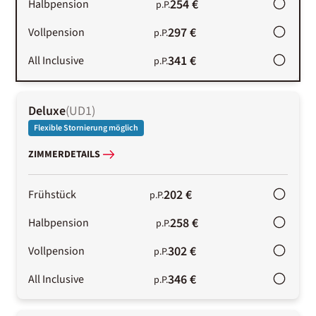
254 €
Halbpension
p.P.
297 €
Vollpension
p.P.
341 €
All Inclusive
p.P.
Deluxe
(
UD1
)
Flexible Stornierung möglich
ZIMMERDETAILS
202 €
Frühstück
p.P.
258 €
Halbpension
p.P.
302 €
Vollpension
p.P.
346 €
All Inclusive
p.P.