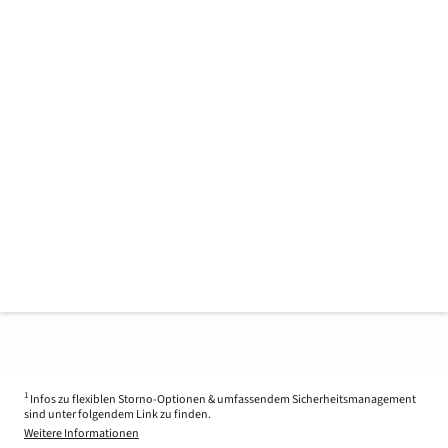
1
Infos zu flexiblen Storno-Optionen & umfassendem Sicherheitsmanagement
sind unter folgendem Link zu finden.
Weitere Informationen