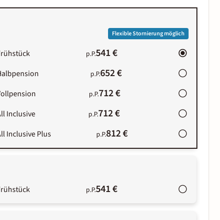
Flexible Stornierung möglich
541 €
Frühstück
p.P.
652 €
Halbpension
p.P.
712 €
Vollpension
p.P.
712 €
ll Inclusive
p.P.
812 €
ll Inclusive Plus
p.P.
541 €
Frühstück
p.P.