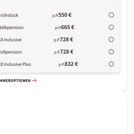
550 €
Frühstück
p.P.
665 €
Halbpension
p.P.
728 €
ll Inclusive
p.P.
728 €
Vollpension
p.P.
832 €
ll Inclusive Plus
p.P.
IMMEROPTIONEN