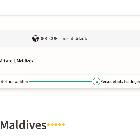
DERTOUR – macht Urlaub
ri Atoll, Maldives
otel auswählen
Reisedetails festlege
 Maldives