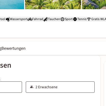
Pool
Wassersport
Fahrrad
Tauchen
Sport
Tennis
Gratis WL
g
Bewertungen
ssen
g