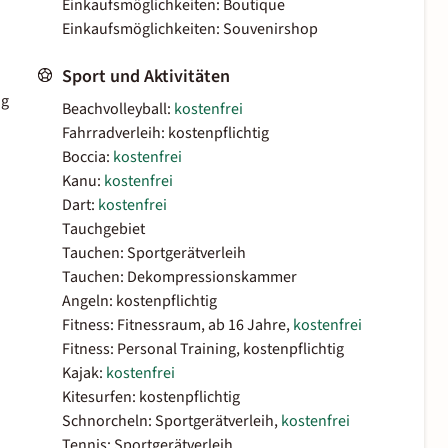
Einkaufsmöglichkeiten: Boutique
Einkaufsmöglichkeiten: Souvenirshop
Sport und Aktivitäten
ig
Beachvolleyball:
kostenfrei
Fahrradverleih: kostenpflichtig
Boccia:
kostenfrei
Kanu:
kostenfrei
Dart:
kostenfrei
Tauchgebiet
Tauchen: Sportgerätverleih
Tauchen: Dekompressionskammer
Angeln: kostenpflichtig
Fitness: Fitnessraum, ab 16 Jahre,
kostenfrei
Fitness: Personal Training, kostenpflichtig
Kajak:
kostenfrei
Kitesurfen: kostenpflichtig
Schnorcheln: Sportgerätverleih,
kostenfrei
Tennis: Sportgerätverleih