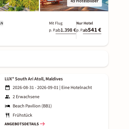
49 Hotelbilder
AN
Mit Flug
Nur Hotel
541 €
1.398 €
ab
ab
p. P.
p. P.
LUX* South Ari Atoll, Maldives
2026-08-31 - 2026-09-01
|
Eine Hotelnacht
2 Erwachsene
Beach Pavilion (BB1)
Frühstück
ANGEBOTSDETAILS