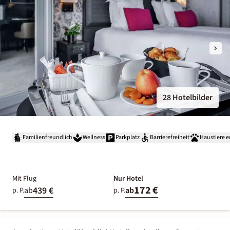
28 Hotelbilder
Familienfreundlich
Wellness
Parkplatz
Barrierefreiheit
Haustiere e
Mit Flug
Nur Hotel
172 €
439 €
ab
ab
p. P.
p. P.