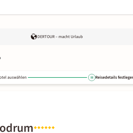
DERTOUR – macht Urlaub
m
otel auswählen
Reisedetails festlege
 Bodrum