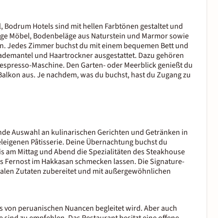
, Bodrum Hotels sind mit hellen Farbtönen gestaltet und
tige Möbel, Bodenbeläge aus Naturstein und Marmor sowie
len. Jedes Zimmer buchst du mit einem bequemen Bett und
emantel und Haartrockner ausgestattet. Dazu gehören
 Nespresso-Maschine. Den Garten- oder Meerblick genießt du
alkon aus. Je nachdem, was du buchst, hast du Zugang zu
nde Auswahl an kulinarischen Gerichten und Getränken in
eleigenen Pâtisserie. Deine Übernachtung buchst du
is am Mittag und Abend die Spezialitäten des Steakhouse
aus Fernost im Hakkasan schmecken lassen. Die Signature-
nalen Zutaten zubereitet und mit außergewöhnlichen
s von peruanischen Nuancen begleitet wird. Aber auch