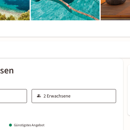
ssen
Günstigstes Angebot