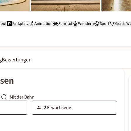
Pool
Parkplatz
Animation
Fahrrad
Wandern
Sport
Gratis W
g
Bewertungen
ssen
g
Mit der Bahn