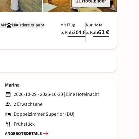
21 Hotelbilder
LAN
Haustiere erlaubt
Mit Flug
Nur Hotel
61 €
204 €
ab
ab
p. P.
p. P.
Marina
2026-10-29 - 2026-10-30
|
Eine Hotelnacht
2 Erwachsene
Doppelzimmer Superior (DU)
Frühstück
ANGEBOTSDETAILS