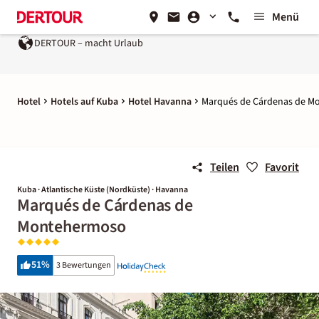
Menü
DERTOUR – macht Urlaub
Hotel
Hotels auf Kuba
Hotel Havanna
Marqués de Cárdenas de 
Teilen
Favorit
Kuba · Atlantische Küste (Nordküste) · Havanna
Marqués de Cárdenas de
Montehermoso
51
%
3 Bewertungen