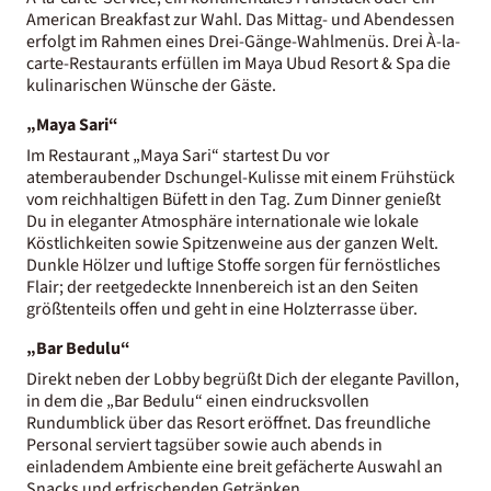
American Breakfast zur Wahl. Das Mittag- und Abendessen
erfolgt im Rahmen eines Drei-Gänge-Wahlmenüs. Drei À-la-
carte-Restaurants erfüllen im Maya Ubud Resort & Spa die
kulinarischen Wünsche der Gäste.
„Maya Sari“
Im Restaurant „Maya Sari“ startest Du vor
atemberaubender Dschungel-Kulisse mit einem Frühstück
vom reichhaltigen Büfett in den Tag. Zum Dinner genießt
Du in eleganter Atmosphäre internationale wie lokale
Köstlichkeiten sowie Spitzenweine aus der ganzen Welt.
Dunkle Hölzer und luftige Stoffe sorgen für fernöstliches
Flair; der reetgedeckte Innenbereich ist an den Seiten
größtenteils offen und geht in eine Holzterrasse über.
„Bar Bedulu“
Direkt neben der Lobby begrüßt Dich der elegante Pavillon,
in dem die „Bar Bedulu“ einen eindrucksvollen
Rundumblick über das Resort eröffnet. Das freundliche
Personal serviert tagsüber sowie auch abends in
einladendem Ambiente eine breit gefächerte Auswahl an
Snacks und erfrischenden Getränken.