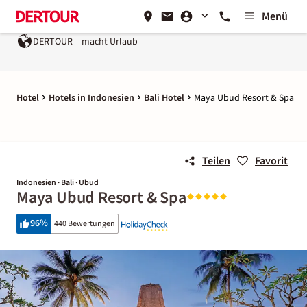
Menü
DERTOUR – macht Urlaub
Ein Unternehmen der
REWE G
Hotel
Hotels in Indonesien
Bali Hotel
Maya Ubud Resort & Spa
Teilen
Favorit
Indonesien · Bali · Ubud
Maya Ubud Resort & Spa
96
%
440 Bewertungen