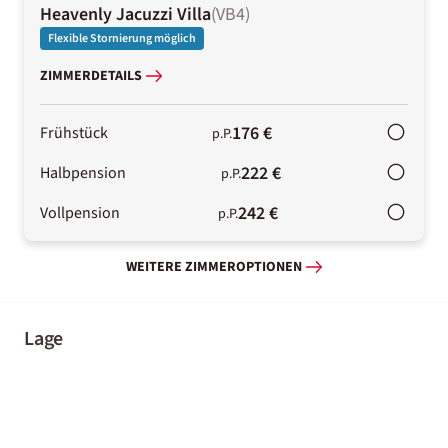
Heavenly Jacuzzi Villa
(
VB4
)
Flexible Stornierung möglich
ZIMMERDETAILS
176 €
Frühstück
p.P.
222 €
Halbpension
p.P.
242 €
Vollpension
p.P.
WEITERE ZIMMEROPTIONEN
Lage