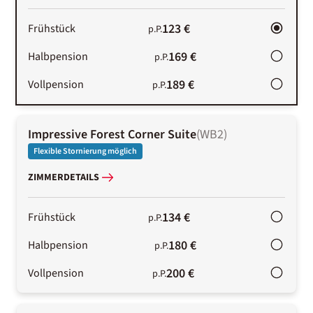
123 €
Frühstück
p.P.
169 €
Halbpension
p.P.
189 €
Vollpension
p.P.
Impressive Forest Corner Suite
(
WB2
)
Flexible Stornierung möglich
ZIMMERDETAILS
134 €
Frühstück
p.P.
180 €
Halbpension
p.P.
200 €
Vollpension
p.P.