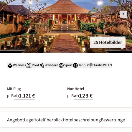
25 Hotelbilder
Wellness
Pool
Wandern
Sport
Tennis
Gratis WLAN
Mit Flug
Nur Hotel
123 €
1.121 €
ab
ab
p. P.
p. P.
Angebot
Lage
Hotelüberblick
Hotelbeschreibung
Bewertungen