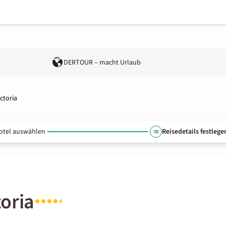
DERTOUR – macht Urlaub
ctoria
otel auswählen
Reisedetails festlege
oria