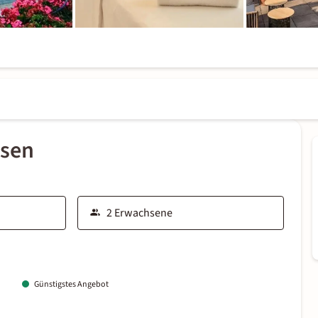
ssen
Günstigstes Angebot