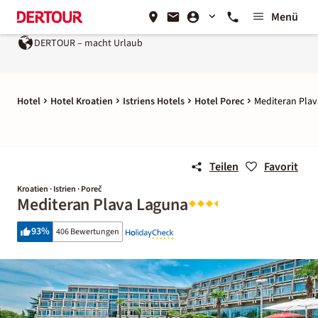
Menü
DERTOUR – macht Urlaub
Hotel
Hotel Kroatien
Istriens Hotels
Hotel Porec
Mediteran Pla
Teilen
Favorit
Kroatien · Istrien · Poreč
Mediteran Plava Laguna
93
%
406 Bewertungen