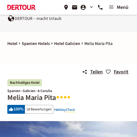
Menü
DERTOUR – macht Urlaub
Hotel
Spanien Hotels
Hotel Galicien
Melia Maria Pita
Teilen
Favorit
Nachhaltiges Hotel
Spanien · Galicien · A Coruña
Melia Maria Pita
100
%
18 Bewertungen