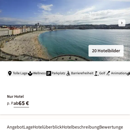
20 Hotelbilder
Tolle Lage
Wellness
Parkplatz
Barrierefreiheit
Golf
Animation
Nur Hotel
65 €
ab
p. P.
Angebot
Lage
Hotelüberblick
Hotelbeschreibung
Bewertungen