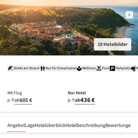
29 Hotelbilder
Direkt am Strand
Nur für Erwachsene
Wellness
Pool
Parkplatz
W
Mit Flug
Nur Hotel
436 €
605 €
ab
ab
p. P.
p. P.
Angebot
Lage
Hotelüberblick
Hotelbeschreibung
Bewertungen