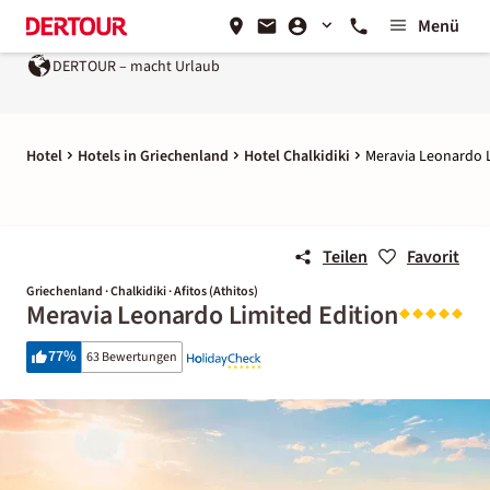
Menü
UR – macht Urlaub
Ein Unternehmen der
REWE Group
Hotel
Hotels in Griechenland
Hotel Chalkidiki
Meravia Leonardo L
Teilen
Favorit
Griechenland · Chalkidiki · Afitos (Athitos)
Meravia Leonardo Limited Edition
77
%
63 Bewertungen