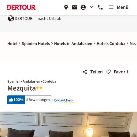
Menü
DERTOUR – macht Urlaub
Hotel
Spanien Hotels
Hotels in Andalusien
Hotels Córdoba
Mez
Teilen
Favorit
Spanien · Andalusien · Córdoba
Mezquita
100
%
8 Bewertungen