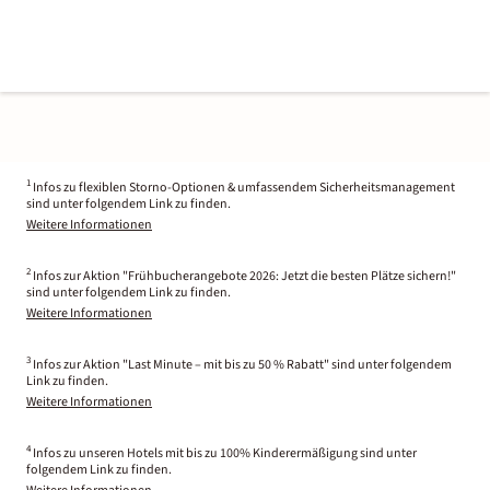
1
Infos zu flexiblen Storno-Optionen & umfassendem Sicherheitsmanagement
sind unter folgendem Link zu finden.
Weitere Informationen
2
Infos zur Aktion "Frühbucherangebote 2026: Jetzt die besten Plätze sichern!"
sind unter folgendem Link zu finden.
Weitere Informationen
3
Infos zur Aktion "Last Minute – mit bis zu 50 % Rabatt" sind unter folgendem
Link zu finden.
Weitere Informationen
4
Infos zu unseren Hotels mit bis zu 100% Kinderermäßigung sind unter
folgendem Link zu finden.