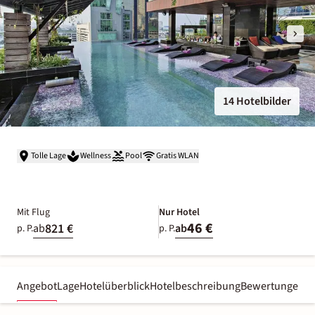
14 Hotelbilder
Tolle Lage
Wellness
Pool
Gratis WLAN
Mit Flug
Nur Hotel
46 €
821 €
ab
ab
p. P.
p. P.
Angebot
Lage
Hotelüberblick
Hotelbeschreibung
Bewertungen