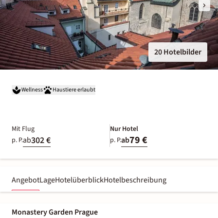
20 Hotelbilder
Wellness
Haustiere erlaubt
Mit Flug
Nur Hotel
79 €
302 €
ab
ab
p. P.
p. P.
Angebot
Lage
Hotelüberblick
Hotelbeschreibung
Monastery Garden Prague