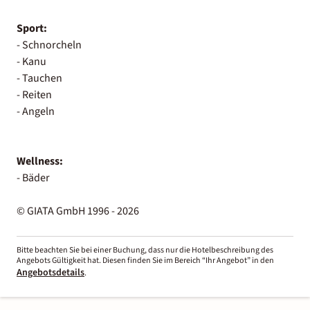
Sport:
- Schnorcheln
- Kanu
- Tauchen
- Reiten
- Angeln
Wellness:
- Bäder
© GIATA GmbH 1996 - 2026
Bitte beachten Sie bei einer Buchung, dass nur die Hotelbeschreibung des
Angebots Gültigkeit hat. Diesen finden Sie im Bereich “Ihr Angebot” in den
Angebotsdetails
.