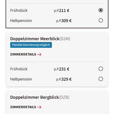
211 €
Frühstück
p.P.
309 €
Halbpension
p.P.
Doppelzimmer Meerblick
(
D2M
)
Flexible Stornierung möglich
ZIMMERDETAILS
231 €
Frühstück
p.P.
329 €
Halbpension
p.P.
Doppelzimmer Bergblick
(
DZB
)
ZIMMERDETAILS