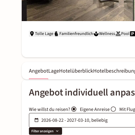
Tolle Lage
Familienfreundlich
Wellness
Pool
Angebot
Lage
Hotelüberblick
Hotelbeschreibun
Angebot individuell anpa
Wie willst du reisen?
Eigene Anreise
Mit Flu
Filter anzeigen