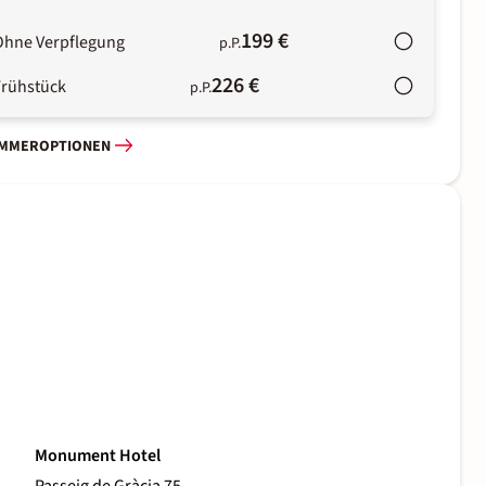
199 €
Ohne Verpflegung
p.P.
226 €
Frühstück
p.P.
IMMEROPTIONEN
Monument Hotel