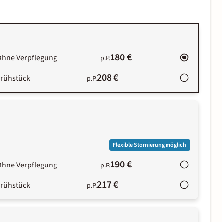
180 €
Ohne Verpflegung
p.P.
208 €
Frühstück
p.P.
Flexible Stornierung möglich
190 €
Ohne Verpflegung
p.P.
217 €
Frühstück
p.P.