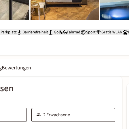
Parkplatz
Barrierefreiheit
Golf
Fahrrad
Sport
Gratis WLAN
g
Bewertungen
ssen
g