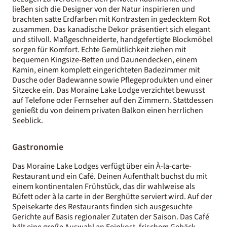
ließen sich die Designer von der Natur inspirieren und
brachten satte Erdfarben mit Kontrasten in gedecktem Rot
zusammen. Das kanadische Dekor präsentiert sich elegant
und stilvoll. Maßgeschneiderte, handgefertigte Blockmöbel
sorgen für Komfort. Echte Gemütlichkeit ziehen mit
bequemen Kingsize-Betten und Daunendecken, einem
Kamin, einem komplett eingerichteten Badezimmer mit
Dusche oder Badewanne sowie Pflegeprodukten und einer
Sitzecke ein. Das Moraine Lake Lodge verzichtet bewusst
auf Telefone oder Fernseher auf den Zimmern. Stattdessen
genießt du von deinem privaten Balkon einen herrlichen
Seeblick.
Gastronomie
Das Moraine Lake Lodges verfügt über ein À-la-carte-
Restaurant und ein Café. Deinen Aufenthalt buchst du mit
einem kontinentalen Frühstück, das dir wahlweise als
Büfett oder à la carte in der Berghütte serviert wird. Auf der
Speisekarte des Restaurants finden sich ausgesuchte
Gerichte auf Basis regionaler Zutaten der Saison. Das Café
hält eine große Auswahl an Feinkost, frischem Gebäck,