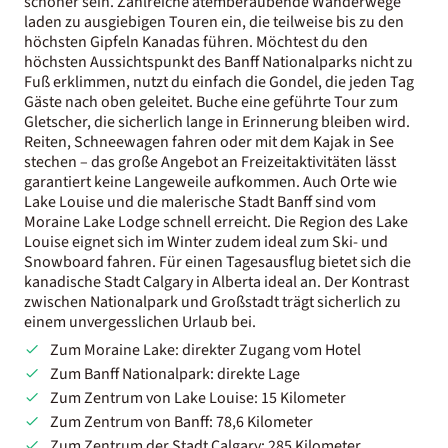
schöner sein. Zahlreiche atemberaubende Wanderwege
laden zu ausgiebigen Touren ein, die teilweise bis zu den
höchsten Gipfeln Kanadas führen. Möchtest du den
höchsten Aussichtspunkt des Banff Nationalparks nicht zu
Fuß erklimmen, nutzt du einfach die Gondel, die jeden Tag
Gäste nach oben geleitet. Buche eine geführte Tour zum
Gletscher, die sicherlich lange in Erinnerung bleiben wird.
Reiten, Schneewagen fahren oder mit dem Kajak in See
stechen – das große Angebot an Freizeitaktivitäten lässt
garantiert keine Langeweile aufkommen. Auch Orte wie
Lake Louise und die malerische Stadt Banff sind vom
Moraine Lake Lodge schnell erreicht. Die Region des Lake
Louise eignet sich im Winter zudem ideal zum Ski- und
Snowboard fahren. Für einen Tagesausflug bietet sich die
kanadische Stadt Calgary in Alberta ideal an. Der Kontrast
zwischen Nationalpark und Großstadt trägt sicherlich zu
einem unvergesslichen Urlaub bei.
Zum Moraine Lake: direkter Zugang vom Hotel
Zum Banff Nationalpark: direkte Lage
Zum Zentrum von Lake Louise: 15 Kilometer
Zum Zentrum von Banff: 78,6 Kilometer
Zum Zentrum der Stadt Calgary: 285 Kilometer