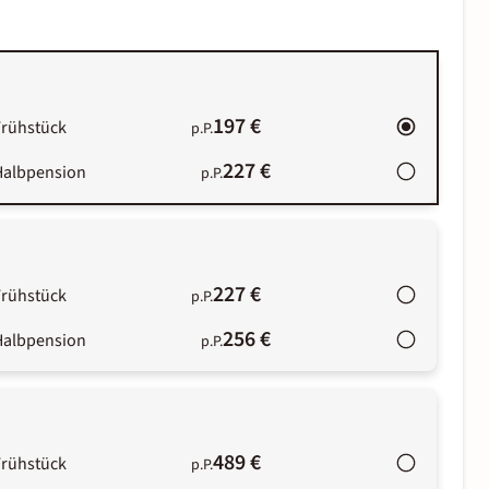
197 €
Frühstück
p.P.
227 €
Halbpension
p.P.
227 €
Frühstück
p.P.
256 €
Halbpension
p.P.
489 €
Frühstück
p.P.