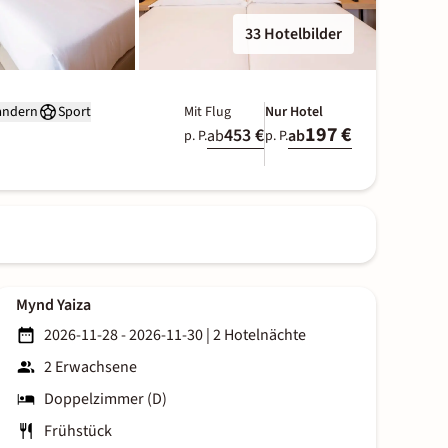
33 Hotelbilder
ndern
Sport
Mit Flug
Nur Hotel
197 €
453 €
ab
ab
p. P.
p. P.
Mynd Yaiza
2026-11-28 - 2026-11-30
|
2 Hotelnächte
2 Erwachsene
Doppelzimmer (D)
Frühstück