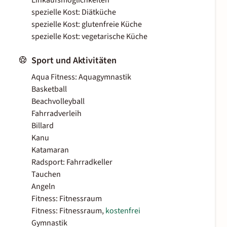
Einkaufsmöglichkeiten
spezielle Kost: Diätküche
spezielle Kost: glutenfreie Küche
spezielle Kost: vegetarische Küche
Sport und Aktivitäten
Aqua Fitness: Aquagymnastik
Basketball
Beachvolleyball
Fahrradverleih
Billard
Kanu
Katamaran
Radsport: Fahrradkeller
Tauchen
Angeln
Fitness: Fitnessraum
Fitness: Fitnessraum,
kostenfrei
Gymnastik