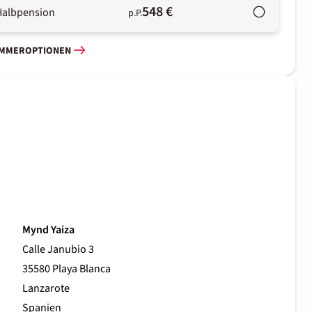
548 €
Halbpension
p.P.
IMMEROPTIONEN
Mynd Yaiza
Calle Janubio 3
35580 Playa Blanca
Lanzarote
Spanien