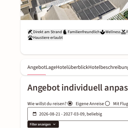
Direkt am Strand
Familienfreundlich
Wellness
Haustiere erlaubt
Angebot
Lage
Hotelüberblick
Hotelbeschreibun
Angebot individuell anpa
Wie willst du reisen?
Eigene Anreise
Mit Flu
Filter anzeigen