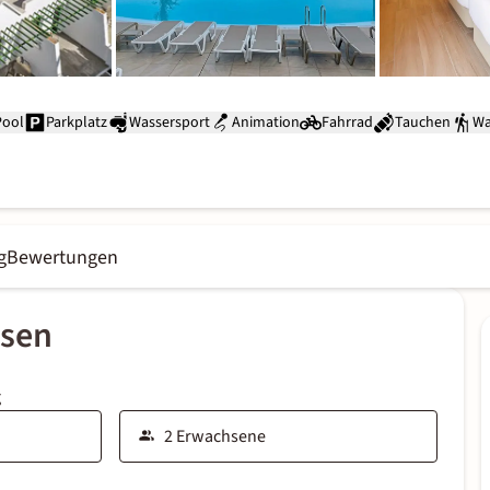
Pool
Parkplatz
Wassersport
Animation
Fahrrad
Tauchen
Wa
g
Bewertungen
ssen
g