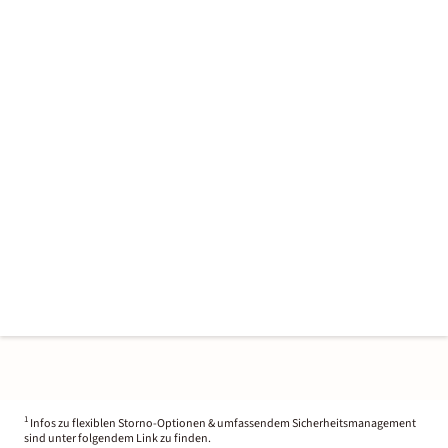
1
Infos zu flexiblen Storno-Optionen & umfassendem Sicherheitsmanagement
sind unter folgendem Link zu finden.