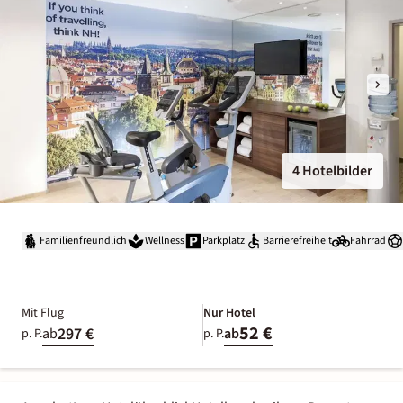
4 Hotelbilder
Familienfreundlich
Wellness
Parkplatz
Barrierefreiheit
Fahrrad
Mit Flug
Nur Hotel
52 €
297 €
ab
ab
p. P.
p. P.