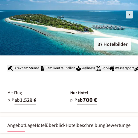
37 Hotelbilder
Direkt am Strand
Familienfreundlich
Wellness
Pool
Wassersport
Mit Flug
Nur Hotel
700 €
1.529 €
ab
ab
p. P.
p. P.
Angebot
Lage
Hotelüberblick
Hotelbeschreibung
Bewertungen