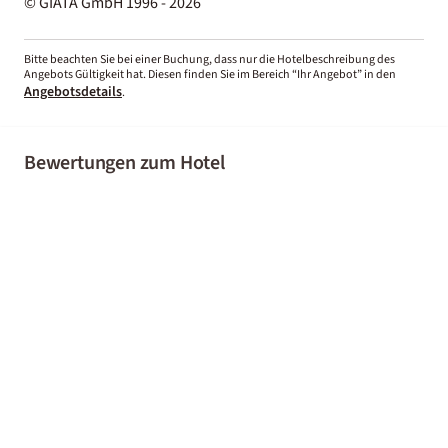
© GIATA GmbH 1996 - 2026
Bitte beachten Sie bei einer Buchung, dass nur die Hotelbeschreibung des
Angebots Gültigkeit hat. Diesen finden Sie im Bereich “Ihr Angebot” in den
Angebotsdetails
.
Bewertungen zum Hotel