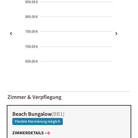
850.00 €
800.00 €
750.00 €
700.00 €
650.00 €
2000-
01-02
Zimmer & Verpflegung
Beach Bungalow
(
BB1
)
Flexible Stornierung möglich
ZIMMERDETAILS