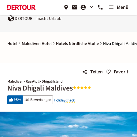
Menü
DERTOUR – macht Urlaub
Ein Unternehmen der
REWE 
Hotel
Malediven Hotel
Hotels Nördliche Atolle
Niva Dhigali Maldi
Teilen
Favorit
Malediven · Raa Atoll · Dhigali Island
Niva Dhigali Maldives
98
%
101 Bewertungen