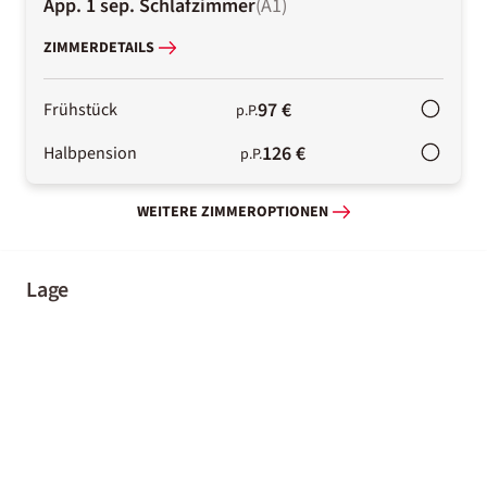
App. 1 sep. Schlafzimmer
(
A1
)
ZIMMERDETAILS
97 €
Frühstück
p.P.
126 €
Halbpension
p.P.
WEITERE ZIMMEROPTIONEN
Lage