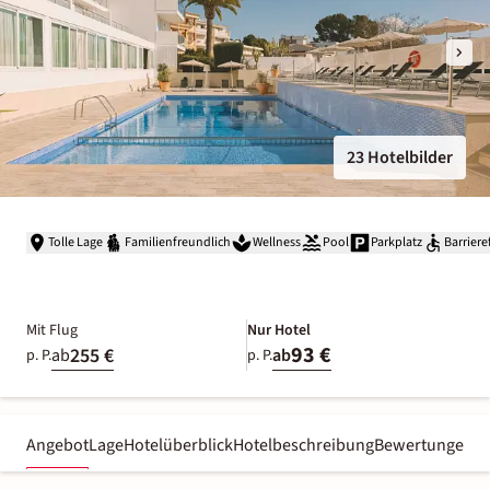
23 Hotelbilder
Tolle Lage
Familienfreundlich
Wellness
Pool
Parkplatz
Barriere
Mit Flug
Nur Hotel
93 €
255 €
ab
ab
p. P.
p. P.
Angebot
Lage
Hotelüberblick
Hotelbeschreibung
Bewertungen