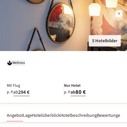
5 Hotelbilder
Wellness
Mit Flug
Nur Hotel
80 €
294 €
ab
ab
p. P.
p. P.
Angebot
Lage
Hotelüberblick
Hotelbeschreibung
Bewertungen