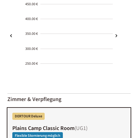
450.00 €
400.00 €
350.00 €
300.00 €
250.00 €
2000-
01-02
Zimmer & Verpflegung
DERTOUR Deluxe
Plains Camp Classic Room
(
UG1
)
Flexible Stornierung möglich