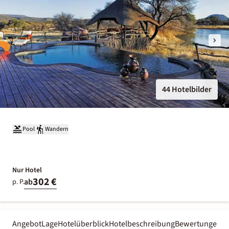
44 Hotelbilder
Pool
Wandern
Nur Hotel
302 €
ab
p. P.
Angebot
Lage
Hotelüberblick
Hotelbeschreibung
Bewertungen