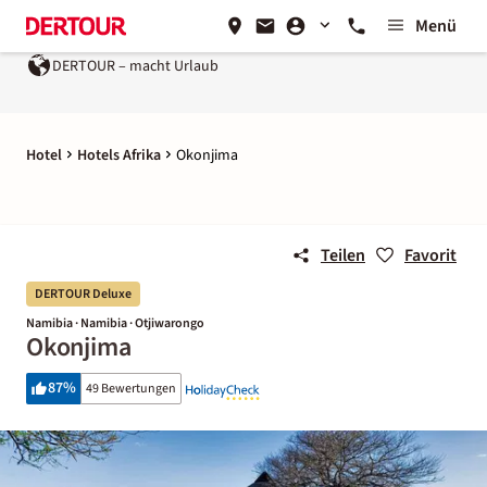
Menü
DERTOUR – macht Urlaub
Hotel
Hotels Afrika
Okonjima
Teilen
Favorit
DERTOUR Deluxe
Namibia · Namibia · Otjiwarongo
Okonjima
87
%
49 Bewertungen