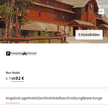
5 Hotelbilder
Parkplatz
Fahrrad
Nur Hotel
92 €
ab
p. P.
Angebot
Lage
Hotelüberblick
Hotelbeschreibung
Bewertungen