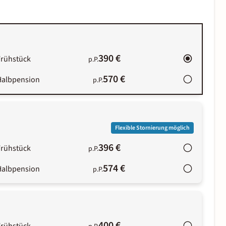
390 €
Frühstück
p.P.
570 €
Halbpension
p.P.
Flexible Stornierung möglich
396 €
Frühstück
p.P.
574 €
Halbpension
p.P.
400 €