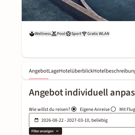
Wellness
Pool
Sport
Gratis WLAN
Angebot
Lage
Hotelüberblick
Hotelbeschreibun
Angebot individuell anpa
Wie willst du reisen?
Eigene Anreise
Mit Flu
Filter anzeigen