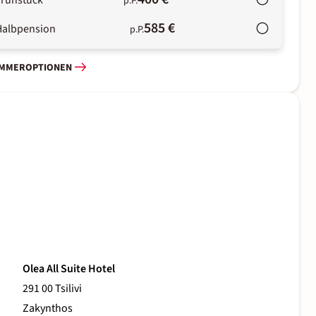
Frühstück
p.P.
585 €
Halbpension
p.P.
IMMEROPTIONEN
Olea All Suite Hotel
291 00 Tsilivi
Zakynthos