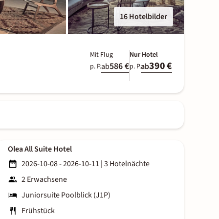
16 Hotelbilder
Mit Flug
Nur Hotel
390 €
586 €
ab
ab
p. P.
p. P.
Olea All Suite Hotel
2026-10-08 - 2026-10-11
|
3 Hotelnächte
2 Erwachsene
Juniorsuite Poolblick (J1P)
Frühstück