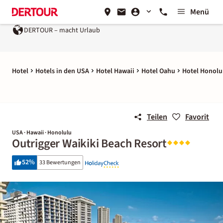
Menü
OUR – macht Urlaub
Ein Unternehmen der
REWE Group
Hotel
Hotels in den USA
Hotel Hawaii
Hotel Oahu
Hotel Honolu
Teilen
Favorit
USA · Hawaii · Honolulu
Outrigger Waikiki Beach Resort
52
%
33 Bewertungen