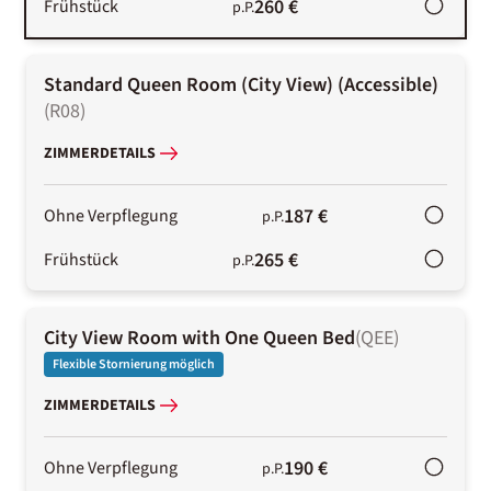
260 €
Frühstück
p.P.
Standard Queen Room (City View) (Accessible)
(
R08
)
ZIMMERDETAILS
187 €
Ohne Verpflegung
p.P.
265 €
Frühstück
p.P.
City View Room with One Queen Bed
(
QEE
)
Flexible Stornierung möglich
ZIMMERDETAILS
190 €
Ohne Verpflegung
p.P.