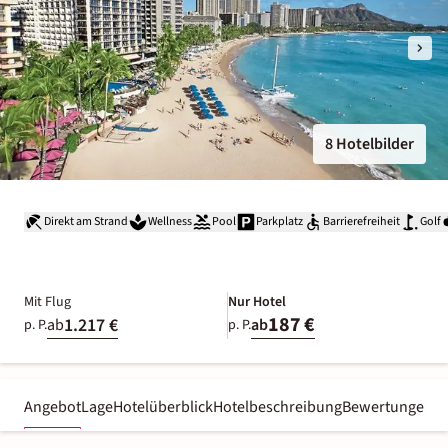
8 Hotelbilder
Direkt am Strand
Wellness
Pool
Parkplatz
Barrierefreiheit
Golf
Mit Flug
Nur Hotel
187 €
1.217 €
ab
ab
p. P.
p. P.
Angebot
Lage
Hotelüberblick
Hotelbeschreibung
Bewertungen