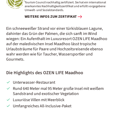
Tourism Council nachhaltig zertifiziert. Sie hat ein international
anerkanntes Nachhaltigkeitszertifikat und erfüllt vorgegebene
Umwelt- und Sozialstandards.
WEITERE INFOS ZUM ZERTIFIKAT
Ein schneeweißer Strand vor einer türkisblauen Lagune,
dahinter das Grün der Palmen, die sich sanft im Wind
wiegen: Ein Aufenthalt im Luxusresort OZEN LIFE Maadhoo
auf der maledivischen Insel Maadhoo lässt tropische
Urlaubsträume für Paare und Hochzeitsreisende ebenso
wahr werden wie für Taucher, Wassersportler und
Gourmets.
Die Highlights des OZEN LIFE Maadhoo
Unterwasser-Restaurant
Rund 640 Meter mal 95 Meter große Insel mit weißem
Sandstrand und exotischer Vegetation
Luxuriöse Villen mit Meerblick
Umfangreiches All-Inclusive-Paket