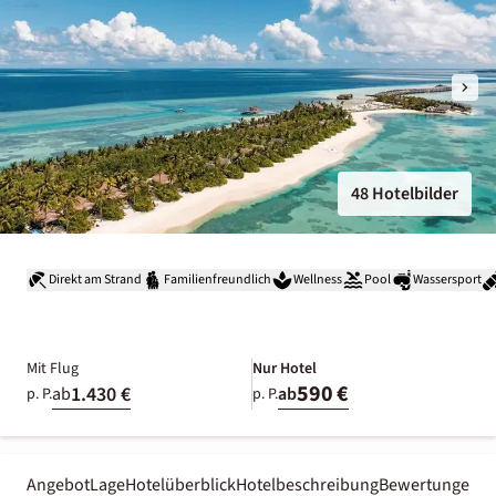
48 Hotelbilder
Direkt am Strand
Familienfreundlich
Wellness
Pool
Wassersport
Mit Flug
Nur Hotel
590 €
1.430 €
ab
ab
p. P.
p. P.
Angebot
Lage
Hotelüberblick
Hotelbeschreibung
Bewertungen