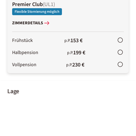
Premier Club
(
UL1
)
Flexible Stornierung möglich
ZIMMERDETAILS
153 €
Frühstück
p.P.
199 €
Halbpension
p.P.
230 €
Vollpension
p.P.
Lage