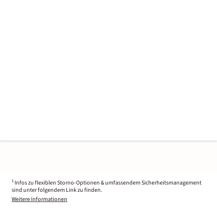
1
Infos zu flexiblen Storno-Optionen & umfassendem Sicherheitsmanagement
sind unter folgendem Link zu finden.
Weitere Informationen