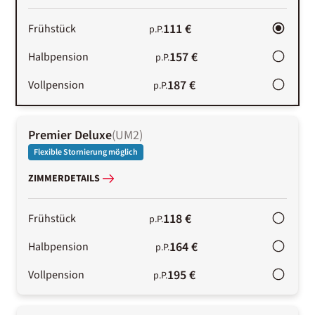
111 €
Frühstück
p.P.
157 €
Halbpension
p.P.
187 €
Vollpension
p.P.
Premier Deluxe
(
UM2
)
Flexible Stornierung möglich
ZIMMERDETAILS
118 €
Frühstück
p.P.
164 €
Halbpension
p.P.
195 €
Vollpension
p.P.