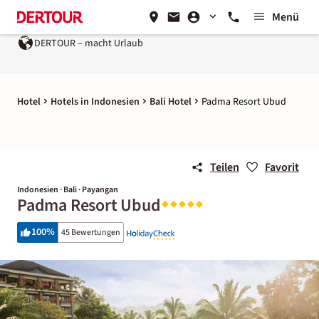
Menü
ht Urlaub
Ein Unternehmen der
REWE Group
Hotel
Hotels in Indonesien
Bali Hotel
Padma Resort Ubud
Teilen
Favorit
Indonesien · Bali · Payangan
Padma Resort Ubud
100
%
45 Bewertungen