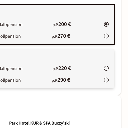
200 €
Halbpension
p.P.
270 €
Vollpension
p.P.
220 €
Halbpension
p.P.
290 €
Vollpension
p.P.
Park Hotel KUR & SPA Buczy'ski