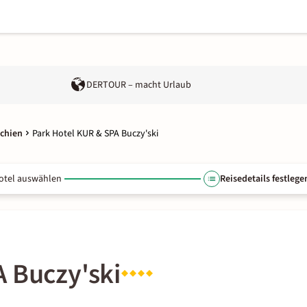
DERTOUR – macht Urlaub
echien
Park Hotel KUR & SPA Buczy'ski
otel auswählen
Reisedetails festlege
 Buczy'ski