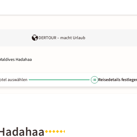
DERTOUR – macht Urlaub
 Maldives Hadahaa
otel auswählen
Reisedetails festlege
 Hadahaa