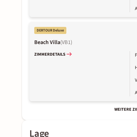
A
DERTOUR Deluxe
Beach Villa
(
VB1
)
ZIMMERDETAILS
V
A
WEITERE Z
Lage