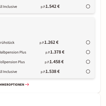
1.542 €
ll Inclusive
p.P.
1.262 €
Frühstück
p.P.
1.378 €
Halbpension Plus
p.P.
1.458 €
ollpension Plus
p.P.
1.538 €
ll Inclusive
p.P.
IMMEROPTIONEN