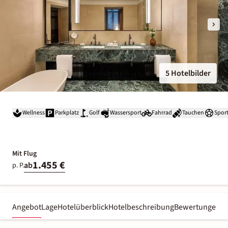
5 Hotelbilder
Wellness
Parkplatz
Golf
Wassersport
Fahrrad
Tauchen
Spor
Mit Flug
1.455 €
ab
p. P.
Angebot
Lage
Hotelüberblick
Hotelbeschreibung
Bewertungen