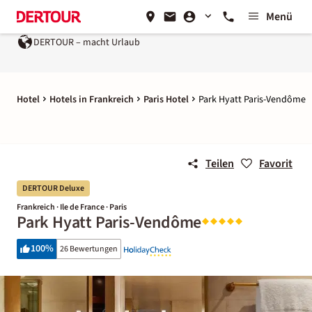
Menü
DERTOUR – macht Urlaub
Hotel
Hotels in Frankreich
Paris Hotel
Park Hyatt Paris-Vendôme
Teilen
Favorit
DERTOUR Deluxe
Frankreich · Ile de France · Paris
Park Hyatt Paris-Vendôme
100
%
26 Bewertungen