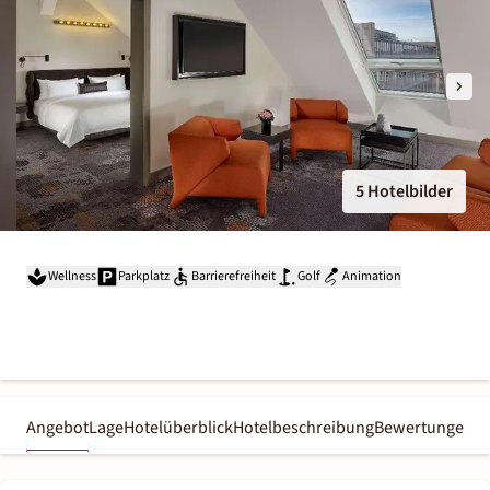
5 Hotelbilder
Wellness
Parkplatz
Barrierefreiheit
Golf
Animation
Angebot
Lage
Hotelüberblick
Hotelbeschreibung
Bewertungen