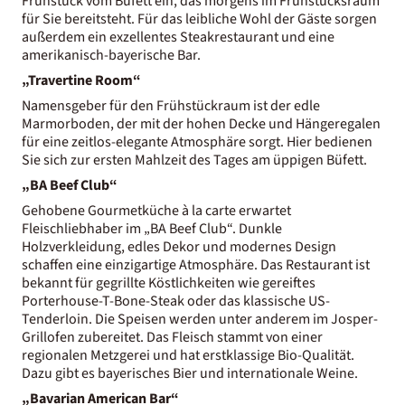
Frühstück vom Büfett ein, das morgens im Frühstücksraum
für Sie bereitsteht. Für das leibliche Wohl der Gäste sorgen
außerdem ein exzellentes Steakrestaurant und eine
amerikanisch-bayerische Bar.
„Travertine Room“
Namensgeber für den Frühstückraum ist der edle
Marmorboden, der mit der hohen Decke und Hängeregalen
für eine zeitlos-elegante Atmosphäre sorgt. Hier bedienen
Sie sich zur ersten Mahlzeit des Tages am üppigen Büfett.
„BA Beef Club“
Gehobene Gourmetküche à la carte erwartet
Fleischliebhaber im „BA Beef Club“. Dunkle
Holzverkleidung, edles Dekor und modernes Design
schaffen eine einzigartige Atmosphäre. Das Restaurant ist
bekannt für gegrillte Köstlichkeiten wie gereiftes
Porterhouse-T-Bone-Steak oder das klassische US-
Tenderloin. Die Speisen werden unter anderem im Josper-
Grillofen zubereitet. Das Fleisch stammt von einer
regionalen Metzgerei und hat erstklassige Bio-Qualität.
Dazu gibt es bayerisches Bier und internationale Weine.
„Bavarian American Bar“