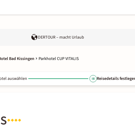
DERTOUR – macht Urlaub
Hotel Bad Kissingen
Parkhotel CUP VITALIS
otel auswählen
Reisedetails festlege
IS