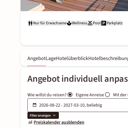
Nur für Erwachsene
Wellness
Pool
Parkplatz
Angebot
Lage
Hotelüberblick
Hotelbeschreibun
Angebot individuell anpa
Wie willst du reisen?
Eigene Anreise
Mit der
Filter anzeigen
Preiskalender ausblenden