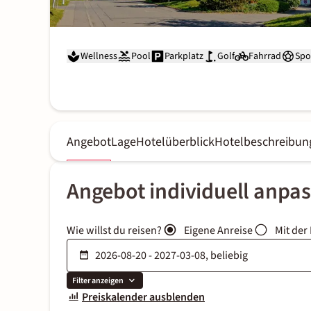
Wellness
Pool
Parkplatz
Golf
Fahrrad
Spo
Angebot
Lage
Hotelüberblick
Hotelbeschreibun
Angebot individuell anpa
Wie willst du reisen?
Eigene Anreise
Mit der
Filter anzeigen
Preiskalender ausblenden