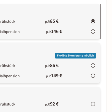
85 €
Frühstück
p.P.
146 €
Halbpension
p.P.
Flexible Stornierung möglich
86 €
Frühstück
p.P.
149 €
Halbpension
p.P.
92 €
Frühstück
p.P.