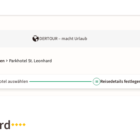
DERTOUR – macht Urlaub
gen
Parkhotel St. Leonhard
otel auswählen
Reisedetails festlege
rd