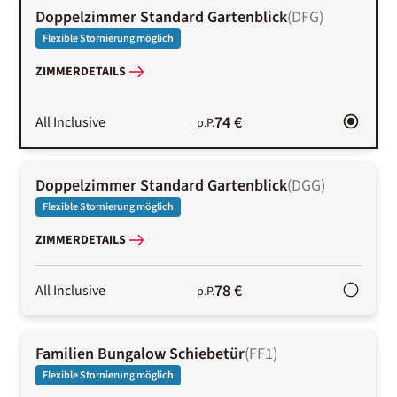
Doppelzimmer Standard Gartenblick
(
DFG
)
Flexible Stornierung möglich
ZIMMERDETAILS
74 €
All Inclusive
p.P.
Doppelzimmer Standard Gartenblick
(
DGG
)
Flexible Stornierung möglich
ZIMMERDETAILS
78 €
All Inclusive
p.P.
Familien Bungalow Schiebetür
(
FF1
)
Flexible Stornierung möglich