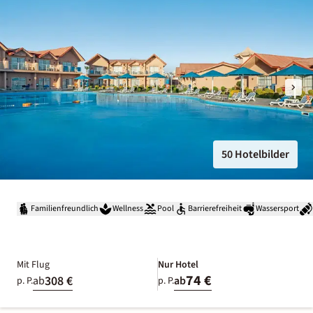
50 Hotelbilder
Familienfreundlich
Wellness
Pool
Barrierefreiheit
Wassersport
Mit Flug
Nur Hotel
74 €
308 €
ab
ab
p. P.
p. P.