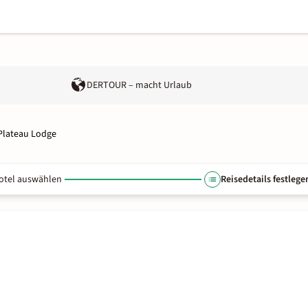
DERTOUR – macht Urlaub
Plateau Lodge
otel auswählen
Reisedetails festlege