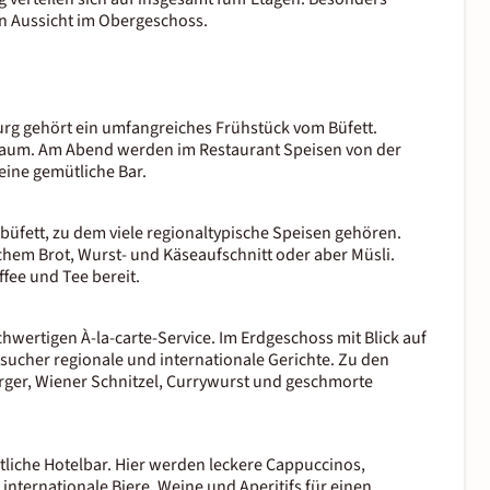
en Aussicht im Obergeschoss.
urg
gehört ein umfangreiches Frühstück vom Büfett.
sraum. Am Abend werden im Restaurant Speisen von der
eine gemütliche Bar.
büfett, zu dem viele regionaltypische Speisen gehören.
chem Brot, Wurst- und Käseaufschnitt oder aber Müsli.
fee und Tee bereit.
wertigen À-la-carte-Service. Im Erdgeschoss mit Blick auf
sucher regionale und internationale Gerichte. Zu den
rger, Wiener Schnitzel, Currywurst und geschmorte
tliche Hotelbar. Hier werden leckere Cappuccinos,
internationale Biere, Weine und Aperitifs für einen