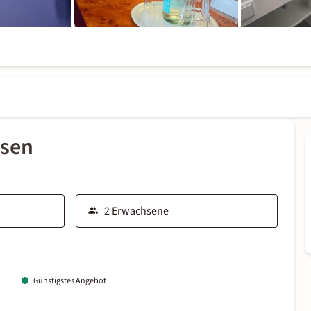
ssen
Günstigstes Angebot