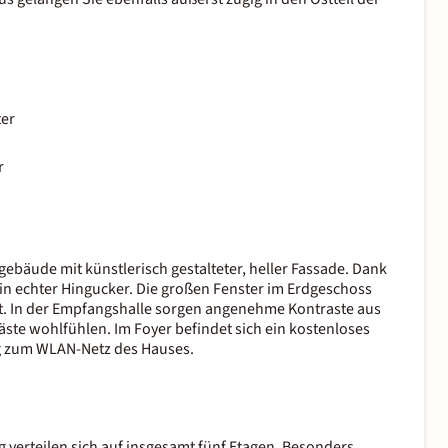
ter
r
ebäude mit künstlerisch gestalteter, heller Fassade. Dank
in echter Hingucker. Die großen Fenster im Erdgeschoss
ant. In der Empfangshalle sorgen angenehme Kontraste aus
Gäste wohlfühlen. Im Foyer befindet sich ein kostenloses
g zum WLAN-Netz des Hauses.
g
verteilen sich auf insgesamt fünf Etagen. Besonders