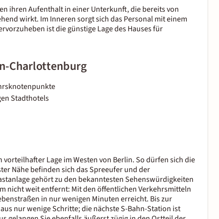
n ihren Aufenthalt in einer Unterkunft, die bereits von
ehend wirkt. Im Inneren sorgt sich das Personal mit einem
ervorzuheben ist die günstige Lage des Hauses für
in-Charlottenburg
ehrsknotenpunkte
gen Stadthotels
n vorteilhafter Lage im Westen von Berlin. So dürfen sich die
ster Nähe befinden sich das Spreeufer und der
lastanlage gehört zu den bekanntesten Sehenswürdigkeiten
mm nicht weit entfernt: Mit den öffentlichen Verkehrsmitteln
Nebenstraßen in nur wenigen Minuten erreicht. Bis zur
aus nur wenige Schritte; die nächste S-Bahn-Station ist
aus gelangen Sie ebenfalls äußerst zügig in den Ostteil der