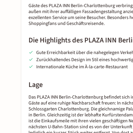
Gäste des
PLAZA INN Berlin-Charlottenburg
verbringe
außen mit ihrer auffälligen Fassadengestaltung anzi
exzellenten Service um seine Besucher. Besonders h
Shoppingfans und Geschäftsreisende.
Die Highlights des PLAZA INN Berl
Gute Erreichbarkeit über die nahegelegen Verk
Zurückhaltendes Design im Stil eines hochwerti
Internationale Küche im À-la-carte-Restaurant
Lage
Das
PLAZA INN Berlin-Charlottenburg
befindet sich i
Gäste auf eine ruhige Nachbarschaft freuen: In näch
Schlossgarten Charlottenburg. Die gleichnamige Pa
in Berlin. Gleichzeitig ist der lebhafte Kurfürstenda
ist die Einkaufsmeile mit ihren vielen geschäftigen 
nächsten U-Bahn-Station sind es von der Unterkunft 
lediglich ein kurzes Stück weiter entfernt. Von dort 