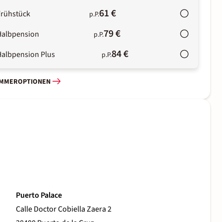
61 €
Frühstück
p.P.
79 €
Halbpension
p.P.
84 €
Halbpension Plus
p.P.
IMMEROPTIONEN
Puerto Palace
Calle Doctor Cobiella Zaera 2