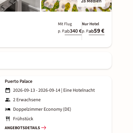
28 Medien
Mit Flug
Nur Hotel
59 €
340 €
ab
ab
p. P.
p. P.
Puerto Palace
2026-09-13 - 2026-09-14
|
Eine Hotelnacht
2 Erwachsene
Doppelzimmer Economy (DE)
Frühstück
ANGEBOTSDETAILS