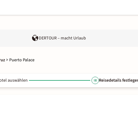
DERTOUR – macht Urlaub
ruz
Puerto Palace
otel auswählen
Reisedetails festlege