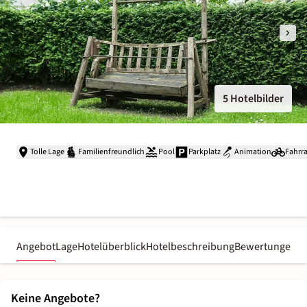
5 Hotelbilder
Tolle Lage
Familienfreundlich
Pool
Parkplatz
Animation
Fahrr
Angebot
Lage
Hotelüberblick
Hotelbeschreibung
Bewertungen
Keine Angebote?