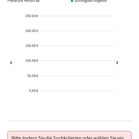
Preise pro Person ab
Günstigstes Angebot
250.00 €
200.00 €
150.00 €
100.00 €
50.00 €
0.00 €
2000-
01-02
Bitte ändern Sie die Suchkriterien oder wählen Sie ein