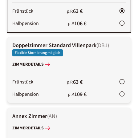
63 €
Frühstück
p.P.
106 €
Halbpension
p.P.
Doppelzimmer Standard Villenpark
(
DB1
)
Flexible Stornierung möglich
ZIMMERDETAILS
63 €
Frühstück
p.P.
109 €
Halbpension
p.P.
Annex Zimmer
(
AN
)
ZIMMERDETAILS