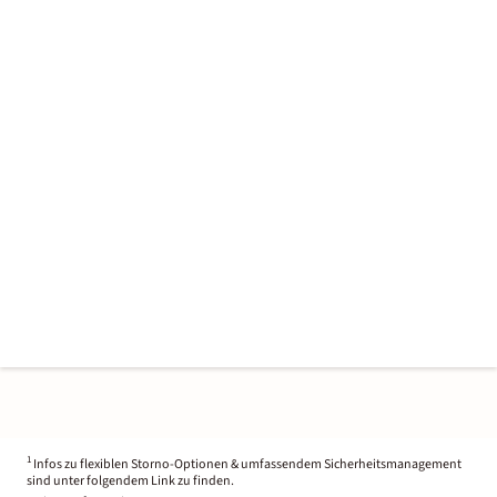
1
Infos zu flexiblen Storno-Optionen & umfassendem Sicherheitsmanagement
sind unter folgendem Link zu finden.