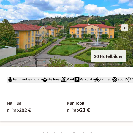
20 Hotelbilder
Familienfreundlich
Wellness
Pool
Parkplatz
Fahrrad
Sport
Mit Flug
Nur Hotel
63 €
292 €
ab
ab
p. P.
p. P.