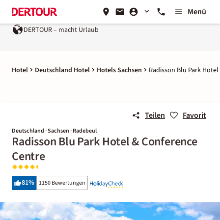
Menü
ht Urlaub
Ein Unternehmen der
REWE Group
Hotel
Deutschland Hotel
Hotels Sachsen
Radisson Blu Park Hotel
Teilen
Favorit
Deutschland · Sachsen · Radebeul
Radisson Blu Park Hotel & Conference
Centre
81
%
1150 Bewertungen