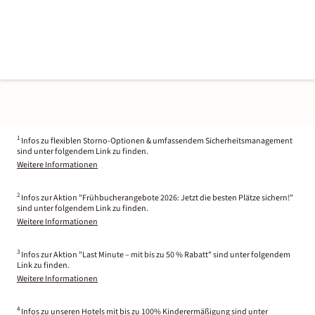
1
Infos zu flexiblen Storno-Optionen & umfassendem Sicherheitsmanagement
sind unter folgendem Link zu finden.
Weitere Informationen
2
Infos zur Aktion "Frühbucherangebote 2026: Jetzt die besten Plätze sichern!"
sind unter folgendem Link zu finden.
Weitere Informationen
3
Infos zur Aktion "Last Minute – mit bis zu 50 % Rabatt" sind unter folgendem
Link zu finden.
Weitere Informationen
4
Infos zu unseren Hotels mit bis zu 100% Kinderermäßigung sind unter