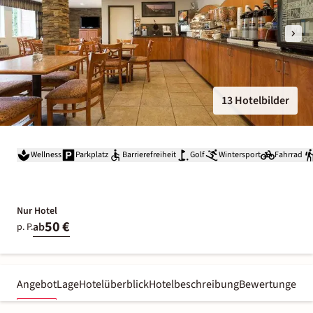
13 Hotelbilder
Wellness
Parkplatz
Barrierefreiheit
Golf
Wintersport
Fahrrad
Nur Hotel
50 €
ab
p. P.
Angebot
Lage
Hotelüberblick
Hotelbeschreibung
Bewertungen