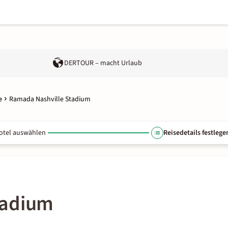
DERTOUR – macht Urlaub
e
Ramada Nashville Stadium
otel auswählen
Reisedetails festlege
tadium