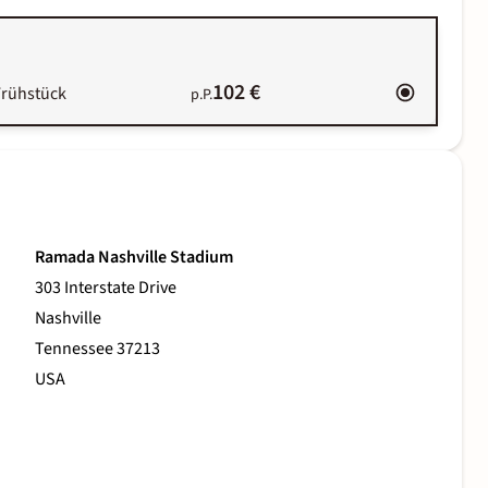
102 €
Frühstück
p.P.
Ramada Nashville Stadium
303 Interstate Drive
Nashville
Tennessee 37213
USA