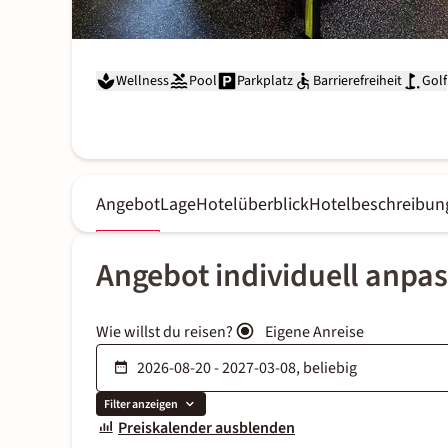
Wellness
Pool
Parkplatz
Barrierefreiheit
Golf
Angebot
Lage
Hotelüberblick
Hotelbeschreibun
Angebot individuell anpa
Wie willst du reisen?
Eigene Anreise
Filter anzeigen
Preiskalender ausblenden