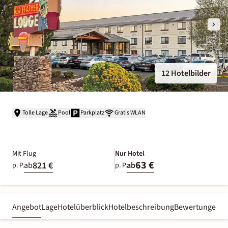
12 Hotelbilder
Tolle Lage
Pool
Parkplatz
Gratis WLAN
Mit Flug
Nur Hotel
63 €
821 €
ab
ab
p. P.
p. P.
Angebot
Lage
Hotelüberblick
Hotelbeschreibung
Bewertungen