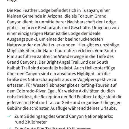
Die Red Feather Lodge befindet sich in Tusayan, einer
kleinen Gemeinde in Arizona, die als Tor zum Grand
Canyon dient. In unmittelbarer Nachbarschaft der Lodge
gibt es mehrere Restaurants und Geschäfte. Umgeben von
einer einzigartigen Natur ist die Lodge der ideale
Ausgangspunkt, um eines der beeindruckendsten
Naturwunder der Welt zu erkunden. Hier gibt es unzählige
Möglichkeiten, die Natur hautnah zu erleben. Vom South
Rim aus führen zahlreiche Wanderwege in die Tiefe des
Grand Canyons. Der Bright Angel Trail und der South
Kaibab Trail sind ebenfalls beliebt. Auch Helikopterflüge
über den Canyon sind ein absolutes Highlight, um die
Größe des Naturschauspiels aus der Vogelperspektive zu
erfassen. Für Wasserliebhaber gibt es Rafting-Touren auf
dem Colorado-River. Egal, für welche Aktivitäten du dich
entscheidest, die Rezeption der Red Feather Lodge steht dir
jederzeit mit Rat und Tat zur Seite und organisiert dir gegen
Gebühr die schönsten Ausflüge während deines Urlaubs.
Zum Südeingang des Grand Canyon Nationalparks:
rund 2 Kilometer
Zum South Rim Trail: rund 10 Kilometer