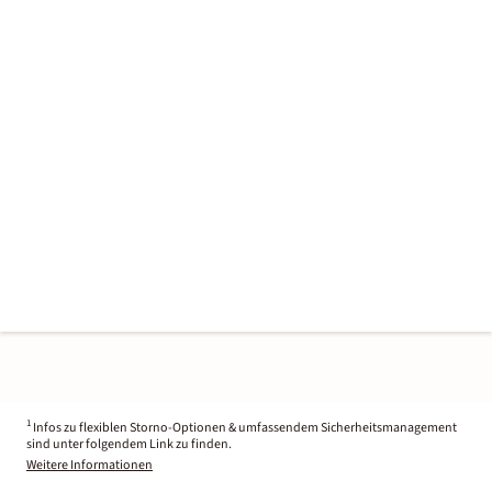
1
Infos zu flexiblen Storno-Optionen & umfassendem Sicherheitsmanagement
sind unter folgendem Link zu finden.
Weitere Informationen