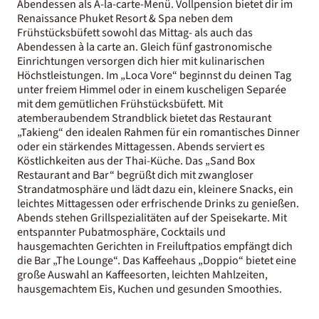
Abendessen als À-la-carte-Menü. Vollpension bietet dir im
Renaissance Phuket Resort & Spa neben dem
Frühstücksbüfett sowohl das Mittag- als auch das
Abendessen à la carte an. Gleich fünf gastronomische
Einrichtungen versorgen dich hier mit kulinarischen
Höchstleistungen. Im „Loca Vore“ beginnst du deinen Tag
unter freiem Himmel oder in einem kuscheligen Separée
mit dem gemütlichen Frühstücksbüfett. Mit
atemberaubendem Strandblick bietet das Restaurant
„Takieng“ den idealen Rahmen für ein romantisches Dinner
oder ein stärkendes Mittagessen. Abends serviert es
Köstlichkeiten aus der Thai-Küche. Das „Sand Box
Restaurant and Bar“ begrüßt dich mit zwangloser
Strandatmosphäre und lädt dazu ein, kleinere Snacks, ein
leichtes Mittagessen oder erfrischende Drinks zu genießen.
Abends stehen Grillspezialitäten auf der Speisekarte. Mit
entspannter Pubatmosphäre, Cocktails und
hausgemachten Gerichten in Freiluftpatios empfängt dich
die Bar „The Lounge“. Das Kaffeehaus „Doppio“ bietet eine
große Auswahl an Kaffeesorten, leichten Mahlzeiten,
hausgemachtem Eis, Kuchen und gesunden Smoothies.