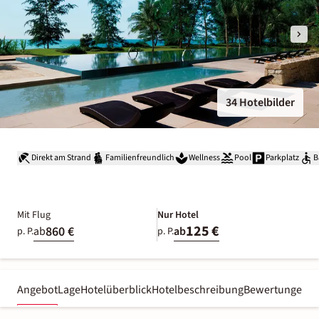
34 Hotelbilder
Direkt am Strand
Familienfreundlich
Wellness
Pool
Parkplatz
B
Mit Flug
Nur Hotel
125 €
860 €
ab
ab
p. P.
p. P.
Angebot
Lage
Hotelüberblick
Hotelbeschreibung
Bewertungen