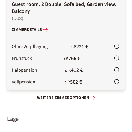
Guest room, 2 Double, Sofa bed, Garden view,
Balcony
(
D08
)
ZIMMERDETAILS
221 €
Ohne Verpflegung
p.P.
266 €
Frühstück
p.P.
412 €
Halbpension
p.P.
502 €
Vollpension
p.P.
WEITERE ZIMMEROPTIONEN
Lage