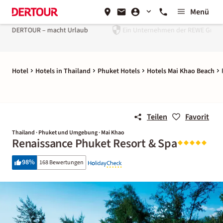
Menü
rlaub
Ein Unternehmen der
REWE Group
Hotel
Hotels in Thailand
Phuket Hotels
Hotels Mai Khao Beach
Teilen
Favorit
Thailand · Phuket und Umgebung · Mai Khao
Renaissance Phuket Resort & Spa
98
%
168 Bewertungen