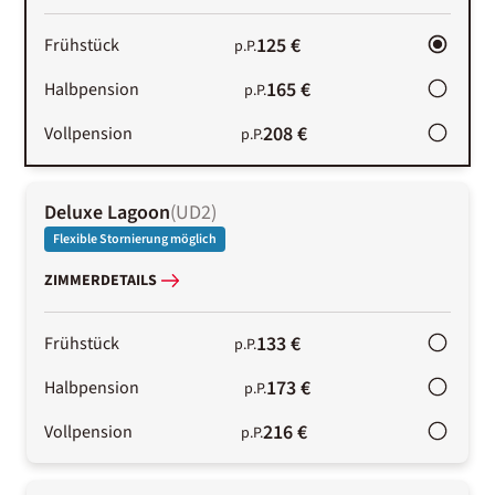
125 €
Frühstück
p.P.
165 €
Halbpension
p.P.
208 €
Vollpension
p.P.
Deluxe Lagoon
(
UD2
)
Flexible Stornierung möglich
ZIMMERDETAILS
133 €
Frühstück
p.P.
173 €
Halbpension
p.P.
216 €
Vollpension
p.P.