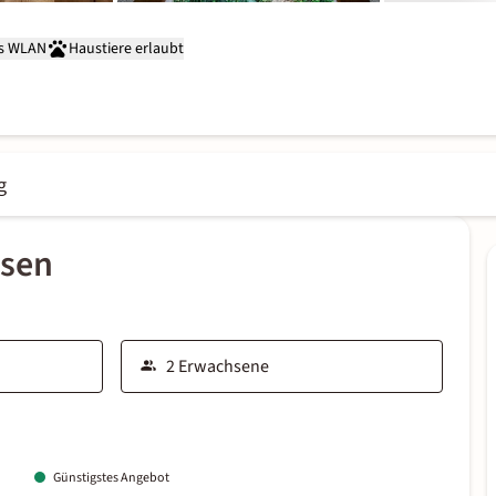
is WLAN
Haustiere erlaubt
g
ssen
Günstigstes Angebot