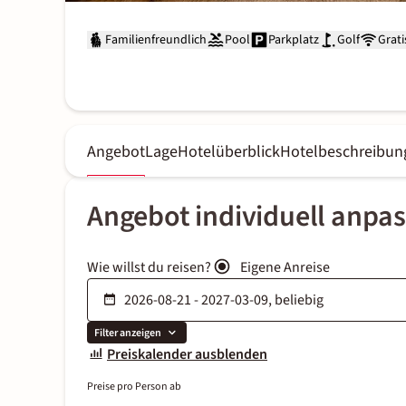
Familienfreundlich
Pool
Parkplatz
Golf
Grat
Angebot
Lage
Hotelüberblick
Hotelbeschreibun
Angebot individuell anpa
Wie willst du reisen?
Eigene Anreise
Filter anzeigen
Preiskalender ausblenden
Preise pro Person ab