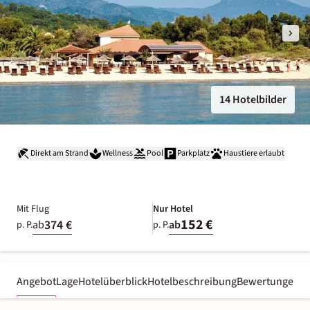
14 Hotelbilder
Direkt am Strand
Wellness
Pool
Parkplatz
Haustiere erlaubt
Mit Flug
Nur Hotel
152 €
374 €
ab
ab
p. P.
p. P.
Angebot
Lage
Hotelüberblick
Hotelbeschreibung
Bewertungen