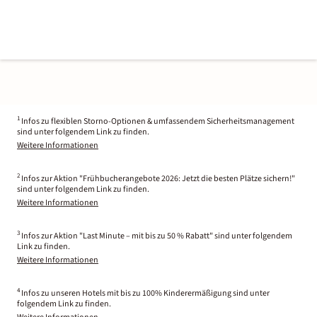
1
Infos zu flexiblen Storno-Optionen & umfassendem Sicherheitsmanagement
sind unter folgendem Link zu finden.
Weitere Informationen
2
Infos zur Aktion "Frühbucherangebote 2026: Jetzt die besten Plätze sichern!"
sind unter folgendem Link zu finden.
Weitere Informationen
3
Infos zur Aktion "Last Minute – mit bis zu 50 % Rabatt" sind unter folgendem
Link zu finden.
Weitere Informationen
4
Infos zu unseren Hotels mit bis zu 100% Kinderermäßigung sind unter
folgendem Link zu finden.