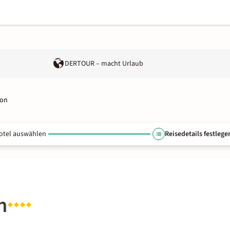
DERTOUR – macht Urlaub
ron
otel auswählen
Reisedetails festlege
n